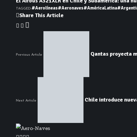
El Airbus A321XLR en Chile y Sudamérica: una nue
#Aerolíneas
#Aeronaves
#AméricaLatina
#Argenti
TAGGED:
Share This Article
Qantas proyecta me
Previous Article
Chile introduce nuev
Next Article