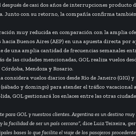
espués de casi dos años de interrupciones producto de
. Junto con su retorno, la compañía confirma también s
ración muy reducida en comparación con la amplia ofert
is hacia Buenos Aires (AEP) en una apuesta directa por 
ne de una amplia cantidad de frecuencias semanales entr
s de las ciudades mencionadas, GOL realiza vuelos desde
e, Córdoba, Mendoza y Rosario.
na considera vuelos diarios desde Río de Janeiro (GIG) y
 (sábado y domingo) para atender el tráfico vacacional 
da, GOL gestionará los enlaces entre las otras ciudades
 para GOL y nuestros clientes. Argentina es un destino muy b
y la facilidad de ser un país cercano”
, dice Luiz Teixeira, g
ales bases lo que facilita el viaje de los pasajeros procedente