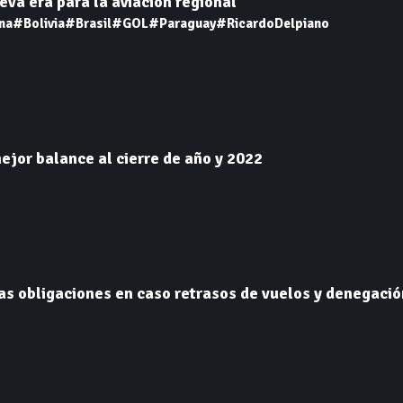
va era para la aviación regional
na
#Bolivia
#Brasil
#GOL
#Paraguay
#RicardoDelpiano
jor balance al cierre de año y 2022
as obligaciones en caso retrasos de vuelos y denegaci