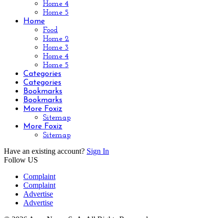
Home 4
Home 5
Home
Food
Home 2
Home 3
Home 4
Home 5
Categories
Categories
Bookmarks
Bookmarks
More Foxiz
Sitemap
More Foxiz
Sitemap
Have an existing account?
Sign In
Follow US
Complaint
Complaint
Advertise
Advertise