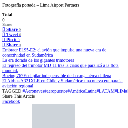
Fotografía portada – Lima Airport Partners
Total
0
Shares
Share
0
Tweet
0
Pin it
0
Share
0
Embraer E195-E2: el avión que impulsa una nueva era de
conectividad en Sudamérica
La era dorada de los gigantes trimotores
El regreso del trimotor MD-11 tras la crisis que paralizó a la flota
mundial.
Boeing 767F: el pilar indispensable de la carga aérea chilena
El Airbus A321XLR en Chile y Sudamérica: una nueva era para la
aviación regional
TAGGED:
#Aeronaves
#aeropuertos
#AméricaLatina
#LATAM
#LIM
#
Share This Article
Facebook