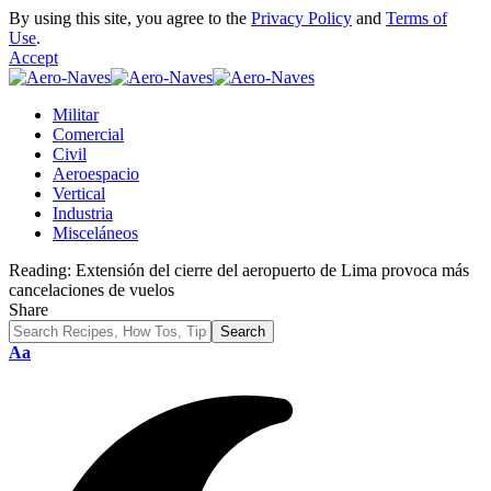
By using this site, you agree to the
Privacy Policy
and
Terms of
Use
.
Accept
Militar
Comercial
Civil
Aeroespacio
Vertical
Industria
Misceláneos
Reading:
Extensión del cierre del aeropuerto de Lima provoca más
cancelaciones de vuelos
Share
Font
Aa
Resizer