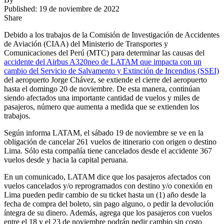
Published: 19 de noviembre de 2022
Share
Debido a los trabajos de la Comisión de Investigación de Accidentes
de Aviación (CIAA) del Ministerio de Transportes y
Comunicaciones del Perú (MTC) para determinar las causas del
accidente del Airbus A320neo de LATAM que impacta con un
cambio del Servicio de Salvamento y Extinción de Incendios (SSEI)
del aeropuerto Jorge Chávez, se extiende el cierre del aeropuerto
hasta el domingo 20 de noviembre. De esta manera, continúan
siendo afectados una importante cantidad de vuelos y miles de
pasajeros, número que aumenta a medida que se extienden los
trabajos.
Según informa LATAM, el sábado 19 de noviembre se ve en la
obligación de cancelar 261 vuelos de itinerario con origen o destino
Lima. Sólo esta compañía tiene cancelados desde el accidente 367
vuelos desde y hacia la capital peruana.
En un comunicado, LATAM dice que los pasajeros afectados con
vuelos cancelados y/o reprogramados con destino y/o conexión en
Lima pueden pedir cambio de su ticket hasta un (1) año desde la
fecha de compra del boleto, sin pago alguno, o pedir la devolución
íntegra de su dinero. Además, agrega que los pasajeros con vuelos
entre el 18 y el 23 de noviembre podrán pedir cambio sin costo