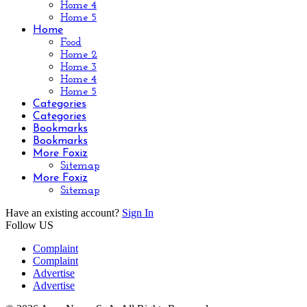
Home 4
Home 5
Home
Food
Home 2
Home 3
Home 4
Home 5
Categories
Categories
Bookmarks
Bookmarks
More Foxiz
Sitemap
More Foxiz
Sitemap
Have an existing account?
Sign In
Follow US
Complaint
Complaint
Advertise
Advertise