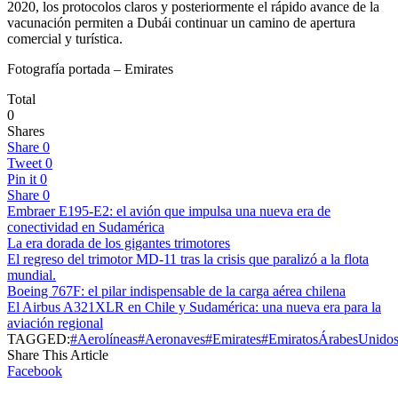
2020, los protocolos claros y posteriormente el rápido avance de la
vacunación permiten a Dubái continuar un camino de apertura
comercial y turística.
Fotografía portada – Emirates
Total
0
Shares
Share
0
Tweet
0
Pin it
0
Share
0
Embraer E195-E2: el avión que impulsa una nueva era de
conectividad en Sudamérica
La era dorada de los gigantes trimotores
El regreso del trimotor MD-11 tras la crisis que paralizó a la flota
mundial.
Boeing 767F: el pilar indispensable de la carga aérea chilena
El Airbus A321XLR en Chile y Sudamérica: una nueva era para la
aviación regional
TAGGED:
#Aerolíneas
#Aeronaves
#Emirates
#EmiratosÁrabesUnido
Share This Article
Facebook