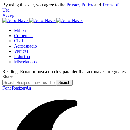
By using this site, you agree to the
Privacy Policy
and
Terms of
Use
.
Accept
Militar
Comercial
Civil
Aeroespacio
Vertical
Industria
Misceláneos
Reading:
Ecuador busca una ley para derribar aeronaves irregulares
Share
Font Resizer
Aa