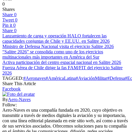
0
Shares
Share
0
Tweet
0
Pin it
0
Share
0
Lanzamiento de carga y operación HALO fortalecen las
capacidades conjuntas de Chile y EE.UU. en Salitre 2026
Ministro de Defensa Nacional visita el ejercicio Salitre 2026
“Salitre 2026” se consolida como uno de los ejercicios
multinacionales más importantes en América del Sur
Activa participación del centro espacial nacional en Salitre 2026
Fuerza Aérea de Chile dirige la fas FAM/FIT del ejercicio Salitre
2026
TAGGED:
#Aeronaves
#AméricaLatina
#AviaciónMilitar
#Defensa
#Ec
Share This Article
Facebook
By
Aero-Naves
Follow:
Aero-Naves es una compañía fundada en 2020, cuyo objetivo es
transmitir a través de medios digitales la aviación y su importancia,
con una línea editorial plasmada en este sitio web, así como a través
de sus servicios asociados. Ofrecemos soluciones para tu compañía
en el ámbito de las comunicaciones, difusión, redes sociales,