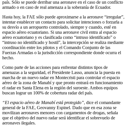
país. Sólo se puede derribar una aeronave en el caso de un conflicto
armado o en caso de real amenaza a la soberanía de Ecuador.
Hasta hoy, la FAE sólo puede aproximarse a la aeronave “irregular”,
intentar establecer un contacto para solicitar intenciones o forzarla a
su desvío a un aeropuerto controlado, siempre y cuando, esté en
espacio aéreo ecuatoriano. Si una aeronave civil entra al espacio
aéreo ecuatoriano y es clasificada como “intruso identificado” o
“intruso no identificado y hostil”, la intercepción se realiza mediante
coordinación entre los pilotos y el Comando Conjunto de las
Fuerzas Armadas o la jurisdicción correspondiente donde ocurra el
hecho.
Como parte de las acciones para enfrentar distintos tipos de
amenazas a la seguridad, el Presidente Lasso, anuncia la puesta en
marcha de un nuevo radar en Montecristi para controlar el espacio
aéreo de la zona de Manabí y que pronto entrará en funcionamiento
el radar en Santa Elena en la región del suroeste. Ambos equipos
buscan lograr un 100% de cobertura radar del país.
“El espacio aéreo de Manabí está protegido”
, dice el comandante
general de la FAE, Geovanny Espinel. Dado que en esa zona se
movilizan aeronaves menores con cargamentos de drogas, señala
que el objetivo del nuevo radar será identificar el sobrevuelo de
aeronaves ilegales.