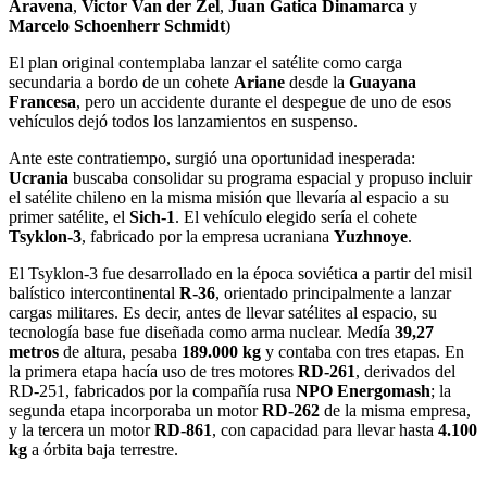
Aravena
,
Victor Van der Zel
,
Juan Gatica Dinamarca
y
Marcelo Schoenherr Schmidt
)
El plan original contemplaba lanzar el satélite como carga
secundaria a bordo de un cohete
Ariane
desde la
Guayana
Francesa
, pero un accidente durante el despegue de uno de esos
vehículos dejó todos los lanzamientos en suspenso.
Ante este contratiempo, surgió una oportunidad inesperada:
Ucrania
buscaba consolidar su programa espacial y propuso incluir
el satélite chileno en la misma misión que llevaría al espacio a su
primer satélite, el
Sich-1
. El vehículo elegido sería el cohete
Tsyklon-3
, fabricado por la empresa ucraniana
Yuzhnoye
.
El Tsyklon-3 fue desarrollado en la época soviética a partir del misil
balístico intercontinental
R-36
, orientado principalmente a lanzar
cargas militares. Es decir, antes de llevar satélites al espacio, su
tecnología base fue diseñada como arma nuclear. Medía
39,27
metros
de altura, pesaba
189.000 kg
y contaba con tres etapas. En
la primera etapa hacía uso de tres motores
RD-261
, derivados del
RD-251, fabricados por la compañía rusa
NPO Energomash
; la
segunda etapa incorporaba un motor
RD-262
de la misma empresa,
y la tercera un motor
RD-861
, con capacidad para llevar hasta
4.100
kg
a órbita baja terrestre.