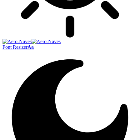
Font Resizer
Aa