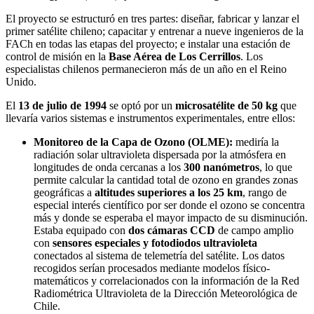
El proyecto se estructuró en tres partes: diseñar, fabricar y lanzar el
primer satélite chileno; capacitar y entrenar a nueve ingenieros de la
FACh en todas las etapas del proyecto; e instalar una estación de
control de misión en la
Base Aérea de Los Cerrillos
. Los
especialistas chilenos permanecieron más de un año en el Reino
Unido.
El
13 de julio de 1994
se optó por un
microsatélite de 50 kg
que
llevaría varios sistemas e instrumentos experimentales, entre ellos:
Monitoreo de la Capa de Ozono (OLME):
mediría la
radiación solar ultravioleta dispersada por la atmósfera en
longitudes de onda cercanas a los
300 nanómetros
, lo que
permite calcular la cantidad total de ozono en grandes zonas
geográficas a
altitudes superiores a los 25 km
, rango de
especial interés científico por ser donde el ozono se concentra
más y donde se esperaba el mayor impacto de su disminución.
Estaba equipado con
dos cámaras CCD
de campo amplio
con
sensores especiales y fotodiodos ultravioleta
conectados al sistema de telemetría del satélite. Los datos
recogidos serían procesados mediante modelos físico-
matemáticos y correlacionados con la información de la Red
Radiométrica Ultravioleta de la Dirección Meteorológica de
Chile.