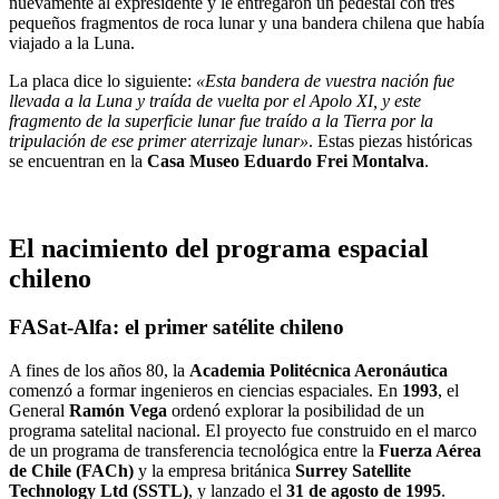
nuevamente al expresidente y le entregaron un pedestal con tres
pequeños fragmentos de roca lunar y una bandera chilena que había
viajado a la Luna.
La placa dice lo siguiente:
«Esta bandera de vuestra nación fue
llevada a la Luna y traída de vuelta por el Apolo XI, y este
fragmento de la superficie lunar fue traído a la Tierra por la
tripulación de ese primer aterrizaje lunar»
. Estas piezas históricas
se encuentran en la
Casa Museo Eduardo Frei Montalva
.
El nacimiento del programa espacial
chileno
FASat-Alfa: el primer satélite chileno
A fines de los años 80, la
Academia Politécnica Aeronáutica
comenzó a formar ingenieros en ciencias espaciales. En
1993
, el
General
Ramón Vega
ordenó explorar la posibilidad de un
programa satelital nacional. El proyecto fue construido en el marco
de un programa de transferencia tecnológica entre la
Fuerza Aérea
de Chile (FACh)
y la empresa británica
Surrey Satellite
Technology Ltd (SSTL)
, y lanzado el
31 de agosto de 1995
.