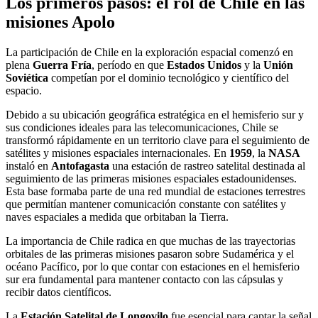
Los primeros pasos: el rol de Chile en las
misiones Apolo
La participación de Chile en la exploración espacial comenzó en
plena
Guerra Fría
, período en que
Estados Unidos
y la
Unión
Soviética
competían por el dominio tecnológico y científico del
espacio.
Debido a su ubicación geográfica estratégica en el hemisferio sur y
sus condiciones ideales para las telecomunicaciones, Chile se
transformó rápidamente en un territorio clave para el seguimiento de
satélites y misiones espaciales internacionales. En
1959
, la
NASA
instaló en
Antofagasta
una estación de rastreo satelital destinada al
seguimiento de las primeras misiones espaciales estadounidenses.
Esta base formaba parte de una red mundial de estaciones terrestres
que permitían mantener comunicación constante con satélites y
naves espaciales a medida que orbitaban la Tierra.
La importancia de Chile radica en que muchas de las trayectorias
orbitales de las primeras misiones pasaron sobre Sudamérica y el
océano Pacífico, por lo que contar con estaciones en el hemisferio
sur era fundamental para mantener contacto con las cápsulas y
recibir datos científicos.
La
Estación Satelital de Longovilo
fue esencial para captar la señal