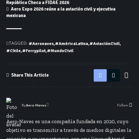
República Checa a FIDAE 2026
Aero Expo 2026 reúne a la aviación civil y ejecutiva
mexicana
#Aeronaves
#AméricaLatina
#AviaciónCivil
TAGGED:
#Chile
#Ferrypilot
#MundoCivil
Share This Article
By
Aero-Naves
Follow:
Aero-Naves es una compañía fundada en 2020, cuyo
objetivo es transmitir a través de medios digitales la
aviación y su importancia, con una línea editorial