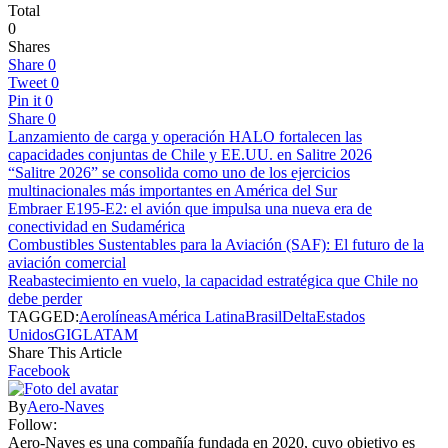
Total
0
Shares
Share
0
Tweet
0
Pin it
0
Share
0
Lanzamiento de carga y operación HALO fortalecen las
capacidades conjuntas de Chile y EE.UU. en Salitre 2026
“Salitre 2026” se consolida como uno de los ejercicios
multinacionales más importantes en América del Sur
Embraer E195-E2: el avión que impulsa una nueva era de
conectividad en Sudamérica
Combustibles Sustentables para la Aviación (SAF): El futuro de la
aviación comercial
Reabastecimiento en vuelo, la capacidad estratégica que Chile no
debe perder
TAGGED:
Aerolíneas
América Latina
Brasil
Delta
Estados
Unidos
GIG
LATAM
Share This Article
Facebook
By
Aero-Naves
Follow:
Aero-Naves es una compañía fundada en 2020, cuyo objetivo es