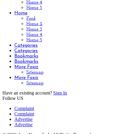
Home 4
Home 5
Home
Food
Home 2
Home 3
Home 4
Home 5
Categories
Categories
Bookmarks
Bookmarks
More Foxiz
Sitemap
More Foxiz
Sitemap
Have an existing account?
Sign In
Follow US
Complaint
Complaint
Advertise
Advertise