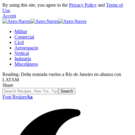
By using this site, you agree to the
Privacy Policy
and
Terms of
Use
.
Accept
Militar
Comercial
Civil
Aeroespacio
Vertical
Industria
Misceláneos
Reading:
Delta reanuda vuelos a Río de Janeiro en alianza con
LATAM
Share
Font Resizer
Aa