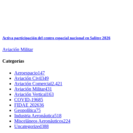
Activa participación del centro espacial nacional en Salitre 2026
Aviación Militar
Categorías
Aeroespacio
147
Aviación Civil
349
Aviación Comercial
2.421
Aviación Militar
431
Aviación Vertical
163
COVID-19
685
FIDAE 2026
36
Geopolítica
75
Industria Aeronáutica
518
Misceláneos Aeronáuticos
224
Uncategorized
388