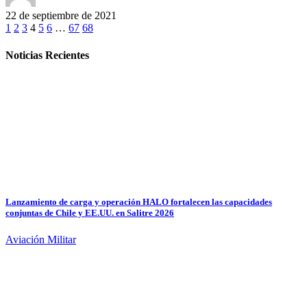
22 de septiembre de 2021
1
2
3
4
5
6
…
67
68
Noticias Recientes
Lanzamiento de carga y operación HALO fortalecen las capacidades
conjuntas de Chile y EE.UU. en Salitre 2026
Aviación Militar