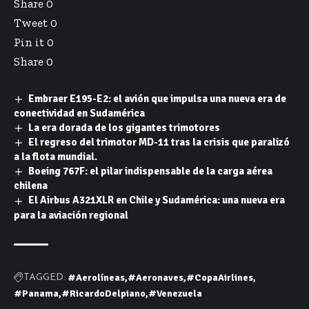
Share
0
Tweet
0
Pin it
0
Share
0
Embraer E195-E2: el avión que impulsa una nueva era de
conectividad en Sudamérica
La era dorada de los gigantes trimotores
El regreso del trimotor MD-11 tras la crisis que paralizó
a la flota mundial.
Boeing 767F: el pilar indispensable de la carga aérea
chilena
El Airbus A321XLR en Chile y Sudamérica: una nueva era
para la aviación regional
#Aerolíneas
#Aeronaves
#CopaAirlines
TAGGED:
#Panama
#RicardoDelpiano
#Venezuela