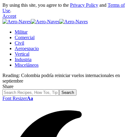
By using this site, you agree to the
Privacy Policy
and
Terms of
Use
.
Accept
Militar
Comercial
Civil
Aeroespacio
Vertical
Industria
Misceláneos
Reading:
Colombia podría reiniciar vuelos internacionales en
septiembre
Share
Font Resizer
Aa