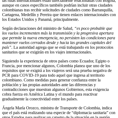
las rutas internacionales están directamente relacionadas con Bogotá,
aunque en casos específicos también podrían incluir otras ciudades
colombianas tras recibir solicitudes de ciudades como Barranquilla,
Cartagena, Medellín y Pereira que tienen enlaces internacionales con
los Estados Unidos y Panamá, principalmente.
Según declaraciones del ministro de Salud,
“es poco probable que
los vuelos incrementen más la transmisión y la progresiva apertura
que permite la nueva emergencia, no persisten las condiciones para
mantener vuelos cerrados desde y hacia las grandes capitales del
país”
. La autoridad agrega que se está trabajando en los protocolos
sanitarios que se exigirán en los viajes internacionales.
Siguiendo la experiencia de otros países como Ecuador, Egipto o
Francia, por mencionar algunos, Colombia planea que uno de los
requisitos que se exigirá a los viajeros será una prueba negativa de
PCR para COVID-19 para todo aquel que ingresa al territorio
colombiano. Como medidas para generar confianza entre la
población y las propias autoridades ante las diferencias y
contradicciones que muestran algunos Gobiernos, esta exigencia
cobra fuerza en América Latina y el mundo para reactivar
gradualmente la conectividad entre los países.
Ángela María Orozco, ministra de Transporte de Colombia, indica
que el país está realizando una especie de “diplomacia sanitaria” con
otros Estados para realizar un catastro de la situación en la región