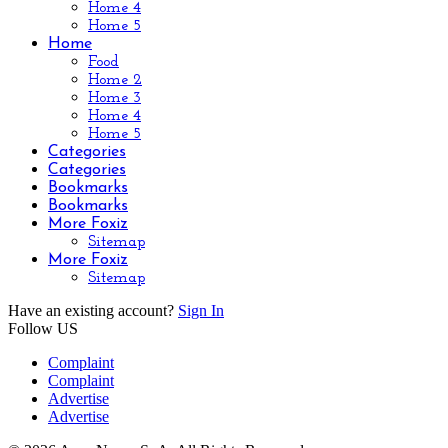
Home 4
Home 5
Home
Food
Home 2
Home 3
Home 4
Home 5
Categories
Categories
Bookmarks
Bookmarks
More Foxiz
Sitemap
More Foxiz
Sitemap
Have an existing account?
Sign In
Follow US
Complaint
Complaint
Advertise
Advertise