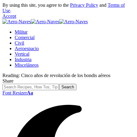
By using this site, you agree to the
Privacy Policy
and
Terms of
Use
.
Accept
Militar
Comercial
Civil
Aeroespacio
Vertical
Industria
Misceláneos
Reading:
Cinco años de revolución de los bondis aéreos
Share
Font Resizer
Aa