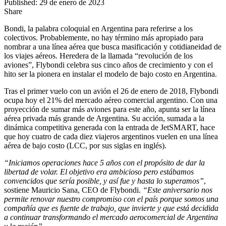
Published: 29 de enero de 2023
Share
Bondi, la palabra coloquial en Argentina para referirse a los
colectivos. Probablemente, no hay término más apropiado para
nombrar a una línea aérea que busca masificación y cotidianeidad de
los viajes aéreos. Heredera de la llamada “revolución de los
aviones”, Flybondi celebra sus cinco años de crecimiento y con el
hito ser la pionera en instalar el modelo de bajo costo en Argentina.
Tras el primer vuelo con un avión el 26 de enero de 2018, Flybondi
ocupa hoy el 21% del mercado aéreo comercial argentino. Con una
proyección de sumar más aviones para este año, apunta ser la línea
aérea privada más grande de Argentina. Su acción, sumada a la
dinámica competitiva generada con la entrada de JetSMART, hace
que hoy cuatro de cada diez viajeros argentinos vuelen en una línea
aérea de bajo costo (LCC, por sus siglas en inglés).
“Iniciamos operaciones hace 5 años con el propósito de dar la
libertad de volar. El objetivo era ambicioso pero estábamos
convencidos que sería posible, y así fue y hasta lo superamos”
,
sostiene Mauricio Sana, CEO de Flybondi.
“Este aniversario nos
permite renovar nuestro compromiso con el país porque somos una
compañía que es fuente de trabajo, que invierte y que está decidida
a continuar transformando el mercado aerocomercial de Argentina