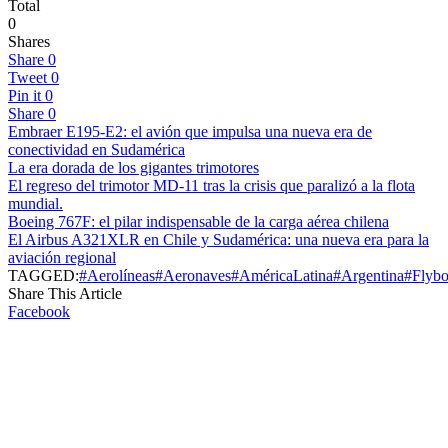
Total
0
Shares
Share
0
Tweet
0
Pin it
0
Share
0
Embraer E195-E2: el avión que impulsa una nueva era de
conectividad en Sudamérica
La era dorada de los gigantes trimotores
El regreso del trimotor MD-11 tras la crisis que paralizó a la flota
mundial.
Boeing 767F: el pilar indispensable de la carga aérea chilena
El Airbus A321XLR en Chile y Sudamérica: una nueva era para la
aviación regional
TAGGED:
#Aerolíneas
#Aeronaves
#AméricaLatina
#Argentina
#Flybo
Share This Article
Facebook