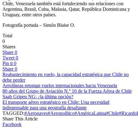
Chile, Venezuela también está fortaleciendo sus relaciones con
Argentina, Brasil, Cuba, Malasia, Qatar, República Dominicana y
Uruguay, entre otros países.
Fotografía portada – Simón Blaise O.
Total
0
Shares
Share
0
Tweet
0
Pin it
0
Share
0
Reabastecimiento en vuelo, la capacidad estratégica que Chile no
debe perder
Aerolíneas retoman vuelos internacionales hacia Venezuela
80 años del Grupo de Aviación N.º 10 de la Fuerza Aérea de Chile
Saab Gripen NG: ¿la última opción?
El transporte aéreo estratégico en Chile: Una necesidad
indispensable para una geografía desafiante
TAGGED:
#Aeronaves
#Aeropolítico
#AméricaLatina
#Chile
#Ricardo
Share This Article
Facebook