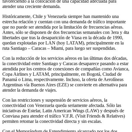
favoreciendo a la colocación de una capacidad adecuada para
atender una creciente demanda.
Históricamente, Chile y Venezuela siempre han mantenido una
estrecha relación y cuentan con una demanda de tráfico importante
que no puede ser atendida por la limitación de frecuencias aéreas.
Antes, sólo se disponen de dos frecuencias semanales con 3era y 4ta
libertades que tras la desaparición de Viasa en la década de 1990,
quedan explotadas por LAN (hoy LATAM), principalmente en la
ruta Santiago – Caracas – Miami, para luego ser suspendidas.
Con la reducción de los servicios aéreos en las últimas dos décadas,
la conectividad entre Santiago y Caracas desaparece pasando a estar
atendida por los centros de conexiones de compañías como Avianca,
Copa Airlines y LATAM, principalmente, en Bogotá, Ciudad de
Panamá o Lima, respectivamente. Incluso, la oferta de Aerolíneas
Argentinas vía Buenos Aires (EZE) se convierte en alternativa para
atender la demanda de viajes.
Con las restricciones y suspensión de servicios aéreos, la
conectividad con Venezuela queda seriamente afectada. Sólo las
iniciativas de Estelar, Latin American Wings (LAW) y después de
Conviasa para atender el tráfico V.F.R. (Visit Friends & Relatives)
permiten retomar la conectividad directa y sin escalas.
Con el Memorándum de Entendimiento alcanzado por los dos