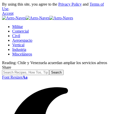
By using this site, you agree to the
Privacy Policy
and
Terms of
Use
.
Accept
Militar
Comercial
Civil
Aeroespacio
Vertical
Industria
Misceláneos
Reading:
Chile y Venezuela acuerdan ampliar los servicios aéreos
Share
Font Resizer
Aa