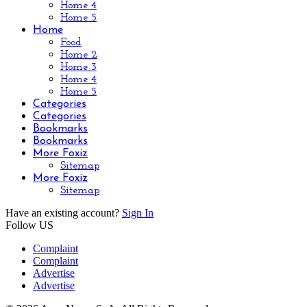
Home 4
Home 5
Home
Food
Home 2
Home 3
Home 4
Home 5
Categories
Categories
Bookmarks
Bookmarks
More Foxiz
Sitemap
More Foxiz
Sitemap
Have an existing account?
Sign In
Follow US
Complaint
Complaint
Advertise
Advertise