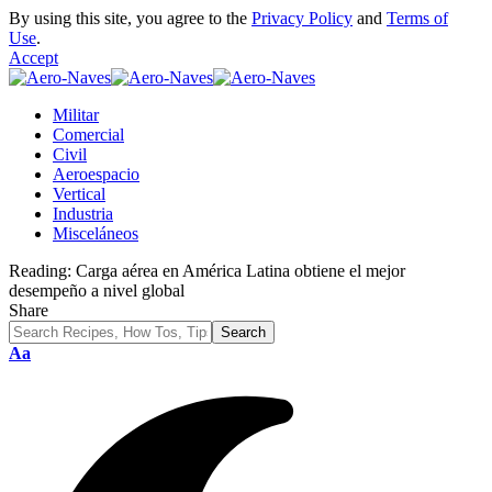
By using this site, you agree to the
Privacy Policy
and
Terms of
Use
.
Accept
Militar
Comercial
Civil
Aeroespacio
Vertical
Industria
Misceláneos
Reading:
Carga aérea en América Latina obtiene el mejor
desempeño a nivel global
Share
Font
Aa
Resizer