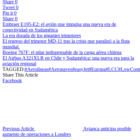
Share
0
Tweet
0
Pin it
0
Share
0
Embraer E195-E2: el avión que impulsa una nueva era de
conectividad en Sudamérica
La era dorada de los gigantes trimotores
El regreso del trimotor MD-11 tras la crisis que paralizó a la flota
mundial.
Boeing 767F: el pilar indispensable de la carga aérea chilena
El Airbus A321XLR en Chile y Sudamérica: una nueva era para la
aviación regional
TAGGED:
#Aerolíneas
#Aeronaves
#easyJet
#Europa
#LCC
#LowCost
Share This Article
Facebook
Previous Article
Avianca anticipa posible
aumento de operaciones a Londres