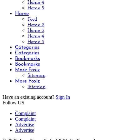
Home 4
Home 5
Home
Food
Home 2
Home 3
Home 4
Home 5
Categories
Categories
Bookmarks
Bookmarks
More Foxiz
Sitemap
More Foxiz
Sitemap
Have an existing account?
Sign In
Follow US
Complaint
Complaint
Advertise
Advertise