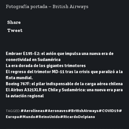
Fotografía portada – British Airways
Share
Tweet
Embraer E195-E2: el avión que impulsa una nueva era de
conectividad en Sudamérica
La era dorada de los gigantes trimotores
El regreso del trimotor MD-11 tras la crisis que paralizó a la
flota mundial.
Boeing 767F: el pilar indispensable de la carga aérea chilena
El Airbus A321XLR en Chile y Sudamérica: una nueva era para
la aviación regional
#Aerolíneas
#Aeronaves
#BritishAirways
#COVID19
#
TAGGED:
Europa
#Mundo
#ReinoUnido
#RicardoDelpiano