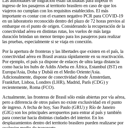
Las autoridades de migración están facultadas para impedir el
ingreso de los pasajeros al territorio brasilero en caso de que los
viajeros no cumplan con los requisitos establecidos. El más
importante es contar con el examen negativo PCR para COVID-19
en un laboratorio reconocido dentro del plazo de 72 horas previos al
embarque en el punto de origen. Considerando la recuperación de la
conectividad aérea en distintas rutas, los vuelos de más larga
duración brindan un menor tiempo para los pasajeros para realizar
las pruebas, especialmente si se viaja en conexión.
Por la apertura de fronteras y las libertades que existen en el país, la
conectividad aérea en Brasil avanza rápidamente en su reactivación.
Por ejemplo, el país ya dispone de enlaces de ultra larga distancia
como hacia los hubs de Addis Abeba en África, Estambul (IST) en
Europa/Asia, Doha y Dubái en el Medio Oriente/Asia.
Adicionalmente, dispone de conectividad desde Ámsterdam,
Frankfurt, Lisboa, Londres (LHR), Madrid, París (CDG) y
recientemente, Roma (FCO).
Actualmente, las fronteras de Brasil sólo están abiertas por vía aérea,
pero a diferencia de otros países no existe exclusividad en el punto
de ingreso. A fecha de hoy, Sao Paulo (GRU) y Río de Janeiro
(GIG) son los principales aeropuertos para entrar al país y también
para conectar hacia distintas ciudades del interior. En los
desplazamientos dentro del territorio brasilero pueden realizarse por
cualquier medio de transporte.