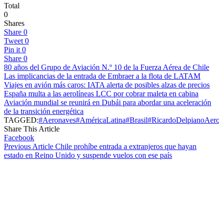
Total
0
Shares
Share
0
Tweet
0
Pin it
0
Share
0
80 años del Grupo de Aviación N.º 10 de la Fuerza Aérea de Chile
Las implicancias de la entrada de Embraer a la flota de LATAM
Viajes en avión más caros: IATA alerta de posibles alzas de precios
España multa a las aerolíneas LCC por cobrar maleta en cabina
Aviación mundial se reunirá en Dubái para abordar una aceleración
de la transición energética
TAGGED:
#Aeronaves
#AméricaLatina
#Brasil
#RicardoDelpiano
Aero
Share This Article
Facebook
Previous Article
Chile prohíbe entrada a extranjeros que hayan
estado en Reino Unido y suspende vuelos con ese país