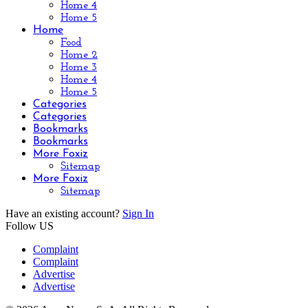
Home 4
Home 5
Home
Food
Home 2
Home 3
Home 4
Home 5
Categories
Categories
Bookmarks
Bookmarks
More Foxiz
Sitemap
More Foxiz
Sitemap
Have an existing account?
Sign In
Follow US
Complaint
Complaint
Advertise
Advertise