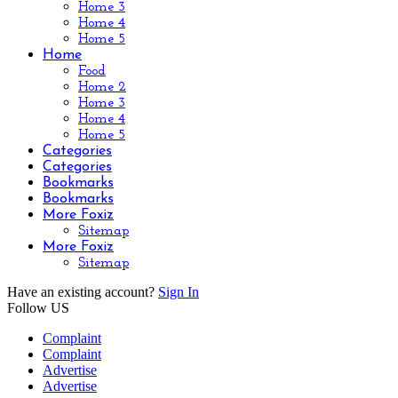
Home 3
Home 4
Home 5
Home
Food
Home 2
Home 3
Home 4
Home 5
Categories
Categories
Bookmarks
Bookmarks
More Foxiz
Sitemap
More Foxiz
Sitemap
Have an existing account?
Sign In
Follow US
Complaint
Complaint
Advertise
Advertise