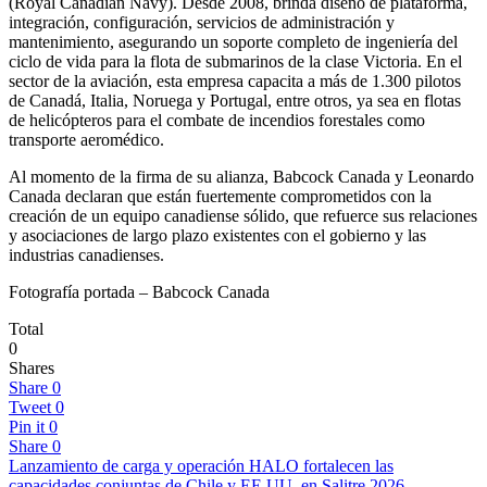
(Royal Canadian Navy). Desde 2008, brinda diseño de plataforma,
integración, configuración, servicios de administración y
mantenimiento, asegurando un soporte completo de ingeniería del
ciclo de vida para la flota de submarinos de la clase Victoria. En el
sector de la aviación, esta empresa capacita a más de 1.300 pilotos
de Canadá, Italia, Noruega y Portugal, entre otros, ya sea en flotas
de helicópteros para el combate de incendios forestales como
transporte aeromédico.
Al momento de la firma de su alianza, Babcock Canada y Leonardo
Canada declaran que están fuertemente comprometidos con la
creación de un equipo canadiense sólido, que refuerce sus relaciones
y asociaciones de largo plazo existentes con el gobierno y las
industrias canadienses.
Fotografía portada – Babcock Canada
Total
0
Shares
Share
0
Tweet
0
Pin it
0
Share
0
Lanzamiento de carga y operación HALO fortalecen las
capacidades conjuntas de Chile y EE.UU. en Salitre 2026