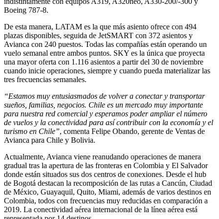
indistintamente con equipos A319, A320neo, A330-200/-300 y
Boeing 787-8.
De esta manera, LATAM es la que más asiento ofrece con 494
plazas disponibles, seguida de JetSMART con 372 asientos y
Avianca con 240 puestos. Todas las compañías están operando un
vuelo semanal entre ambos puntos. SKY es la única que proyecta
una mayor oferta con 1.116 asientos a partir del 30 de noviembre
cuando inicie operaciones, siempre y cuando pueda materializar las
tres frecuencias semanales.
“Estamos muy entusiasmados de volver a conectar y transportar
sueños, familias, negocios. Chile es un mercado muy importante
para nuestra red comercial y esperamos poder ampliar el número
de vuelos y la conectividad para así contribuir con la economía y el
turismo en Chile”
, comenta Felipe Obando, gerente de Ventas de
Avianca para Chile y Bolivia.
Actualmente, Avianca viene reanudando operaciones de manera
gradual tras la apertura de las fronteras en Colombia y El Salvador
donde están situados sus dos centros de conexiones. Desde el hub
de Bogotá destacan la recomposición de las rutas a Cancún, Ciudad
de México, Guayaquil, Quito, Miami, además de varios destinos en
Colombia, todos con frecuencias muy reducidas en comparación a
2019. La conectividad aérea internacional de la línea aérea está
representada por 14 destinos.