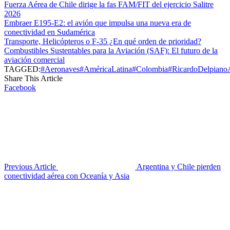
Fuerza Aérea de Chile dirige la fas FAM/FIT del ejercicio Salitre
2026
Embraer E195-E2: el avión que impulsa una nueva era de
conectividad en Sudamérica
Transporte, Helicópteros o F-35 ¿En qué orden de prioridad?
Combustibles Sustentables para la Aviación (SAF): El futuro de la
aviación comercial
TAGGED:
#Aeronaves
#AméricaLatina
#Colombia
#RicardoDelpiano
Share This Article
Facebook
Previous Article
Argentina y Chile pierden
conectividad aérea con Oceanía y Asia