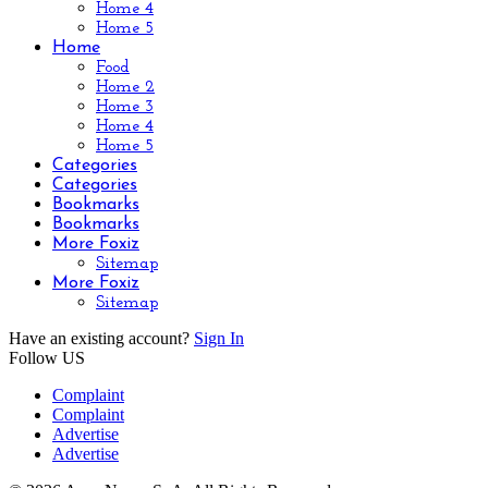
Home 4
Home 5
Home
Food
Home 2
Home 3
Home 4
Home 5
Categories
Categories
Bookmarks
Bookmarks
More Foxiz
Sitemap
More Foxiz
Sitemap
Have an existing account?
Sign In
Follow US
Complaint
Complaint
Advertise
Advertise