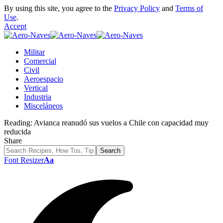
By using this site, you agree to the
Privacy Policy
and
Terms of
Use
.
Accept
Militar
Comercial
Civil
Aeroespacio
Vertical
Industria
Misceláneos
Reading:
Avianca reanudó sus vuelos a Chile con capacidad muy
reducida
Share
Font Resizer
Aa