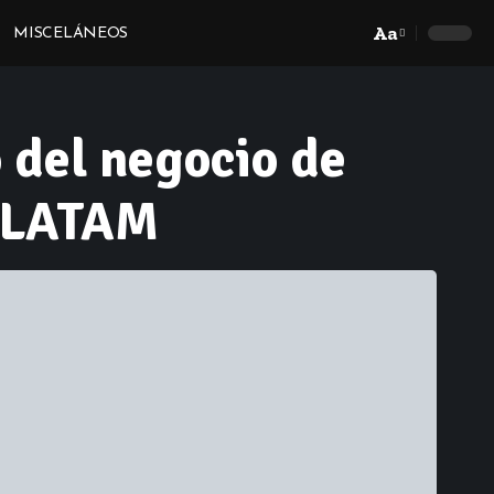
Aa
MISCELÁNEOS
Font
Resizer
 del negocio de
x LATAM