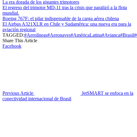
La era dorada de los gigantes trimotores
El regreso del trimotor MD-11 tras la crisis que paralizó a la flota
mundial.
Boeing 767F: el pilar indispensable de la carga aérea chilena
El Airbus A321XLR en Chile y Sudamérica: una nueva era para la
aviación regional
TAGGED:
#Aerolíneas
#Aeronaves
#AméricaLatina
#Avianca
#Brasil
#
Share This Article
Facebook
Previous Article
JetSMART se enfoca en la
conectividad internacional de Brasil