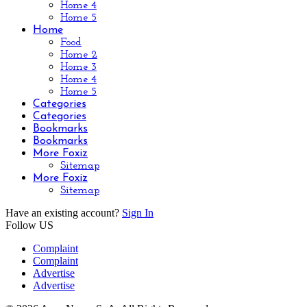
Home 4
Home 5
Home
Food
Home 2
Home 3
Home 4
Home 5
Categories
Categories
Bookmarks
Bookmarks
More Foxiz
Sitemap
More Foxiz
Sitemap
Have an existing account?
Sign In
Follow US
Complaint
Complaint
Advertise
Advertise