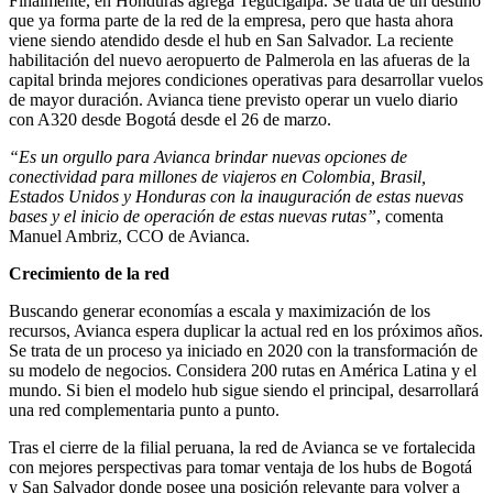
Finalmente, en Honduras agrega Tegucigalpa. Se trata de un destino
que ya forma parte de la red de la empresa, pero que hasta ahora
viene siendo atendido desde el hub en San Salvador. La reciente
habilitación del nuevo aeropuerto de Palmerola en las afueras de la
capital brinda mejores condiciones operativas para desarrollar vuelos
de mayor duración. Avianca tiene previsto operar un vuelo diario
con A320 desde Bogotá desde el 26 de marzo.
“Es un orgullo para Avianca brindar nuevas opciones de
conectividad para millones de viajeros en Colombia, Brasil,
Estados Unidos y Honduras con la inauguración de estas nuevas
bases y el inicio de operación de estas nuevas rutas”
, comenta
Manuel Ambriz, CCO de Avianca.
Crecimiento de la red
Buscando generar economías a escala y maximización de los
recursos, Avianca espera duplicar la actual red en los próximos años.
Se trata de un proceso ya iniciado en 2020 con la transformación de
su modelo de negocios. Considera 200 rutas en América Latina y el
mundo. Si bien el modelo hub sigue siendo el principal, desarrollará
una red complementaria punto a punto.
Tras el cierre de la filial peruana, la red de Avianca se ve fortalecida
con mejores perspectivas para tomar ventaja de los hubs de Bogotá
y San Salvador donde posee una posición relevante para volver a