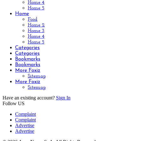
Home 4
Home 5
Home
Food
Home 2
Home 3
Home 4
Home 5
Categories
Categories
Bookmarks
Bookmarks
More Foxiz
Sitemap
More Foxiz
Sitemap
Have an existing account?
Sign In
Follow US
Complaint
Complaint
Advertise
Advertise