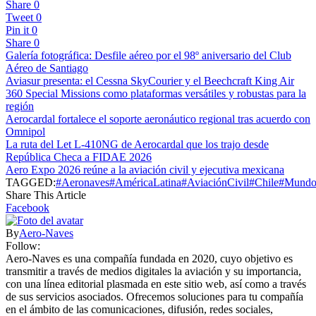
Share
0
Tweet
0
Pin it
0
Share
0
Galería fotográfica: Desfile aéreo por el 98º aniversario del Club
Aéreo de Santiago
Aviasur presenta: el Cessna SkyCourier y el Beechcraft King Air
360 Special Missions como plataformas versátiles y robustas para la
región
Aerocardal fortalece el soporte aeronáutico regional tras acuerdo con
Omnipol
La ruta del Let L-410NG de Aerocardal que los trajo desde
República Checa a FIDAE 2026
Aero Expo 2026 reúne a la aviación civil y ejecutiva mexicana
TAGGED:
#Aeronaves
#AméricaLatina
#AviaciónCivil
#Chile
#Mundo
Share This Article
Facebook
By
Aero-Naves
Follow:
Aero-Naves es una compañía fundada en 2020, cuyo objetivo es
transmitir a través de medios digitales la aviación y su importancia,
con una línea editorial plasmada en este sitio web, así como a través
de sus servicios asociados. Ofrecemos soluciones para tu compañía
en el ámbito de las comunicaciones, difusión, redes sociales,