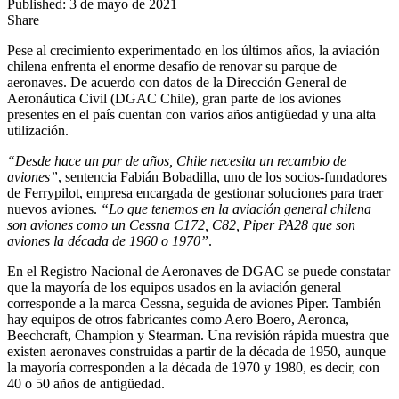
Published: 3 de mayo de 2021
Share
Pese al crecimiento experimentado en los últimos años, la aviación
chilena enfrenta el enorme desafío de renovar su parque de
aeronaves. De acuerdo con datos de la Dirección General de
Aeronáutica Civil (DGAC Chile), gran parte de los aviones
presentes en el país cuentan con varios años antigüedad y una alta
utilización.
“Desde hace un par de años, Chile necesita un recambio de
aviones”
, sentencia Fabián Bobadilla, uno de los socios-fundadores
de Ferrypilot, empresa encargada de gestionar soluciones para traer
nuevos aviones.
“Lo que tenemos en la aviación general chilena
son aviones como un Cessna C172, C82, Piper PA28 que son
aviones la década de 1960 o 1970”
.
En el Registro Nacional de Aeronaves de DGAC se puede constatar
que la mayoría de los equipos usados en la aviación general
corresponde a la marca Cessna, seguida de aviones Piper. También
hay equipos de otros fabricantes como Aero Boero, Aeronca,
Beechcraft, Champion y Stearman. Una revisión rápida muestra que
existen aeronaves construidas a partir de la década de 1950, aunque
la mayoría corresponden a la década de 1970 y 1980, es decir, con
40 o 50 años de antigüedad.