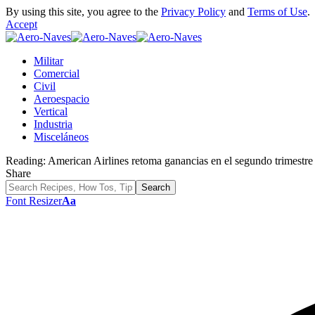
By using this site, you agree to the
Privacy Policy
and
Terms of Use
.
Accept
Militar
Comercial
Civil
Aeroespacio
Vertical
Industria
Misceláneos
Reading:
American Airlines retoma ganancias en el segundo trimestre
Share
Font Resizer
Aa