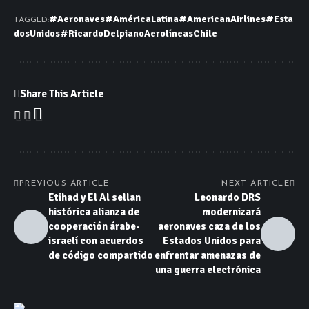
#Aeronaves
#AméricaLatina
#AmericanAirlines
#Esta
TAGGED:
dosUnidos
#RicardoDelpiano
Aerolíneas
Chile
Share This Article
PREVIOUS ARTICLE
NEXT ARTICLE
Etihad y El Al sellan
Leonardo DRS
histórica alianza de
modernizará
cooperación árabe-
aeronaves caza de los
israelí con acuerdos
Estados Unidos para
de código compartido
enfrentar amenazas de
una guerra electrónica