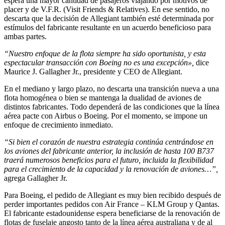
espera una mayor cantidad de pasajeros viajando por motivos de
placer y de V.F.R. (Visit Friends & Relatives). En ese sentido, no
descarta que la decisión de Allegiant también esté determinada por
estímulos del fabricante resultante en un acuerdo beneficioso para
ambas partes.
“Nuestro enfoque de la flota siempre ha sido oportunista, y esta
espectacular transacción con Boeing no es una excepción»,
dice
Maurice J. Gallagher Jr., presidente y CEO de Allegiant.
En el mediano y largo plazo, no descarta una transición nueva a una
flota homogénea o bien se mantenga la dualidad de aviones de
distintos fabricantes. Todo dependerá de las condiciones que la línea
aérea pacte con Airbus o Boeing. Por el momento, se impone un
enfoque de crecimiento inmediato.
“Si bien el corazón de nuestra estrategia continúa centrándose en
los aviones del fabricante anterior, la inclusión de hasta 100 B737
traerá numerosos beneficios para el futuro, incluida la flexibilidad
para el crecimiento de la capacidad y la renovación de aviones…”,
agrega Gallagher Jr.
Para Boeing, el pedido de Allegiant es muy bien recibido después de
perder importantes pedidos con Air France – KLM Group y Qantas.
El fabricante estadounidense espera beneficiarse de la renovación de
flotas de fuselaje angosto tanto de la línea aérea australiana y de al