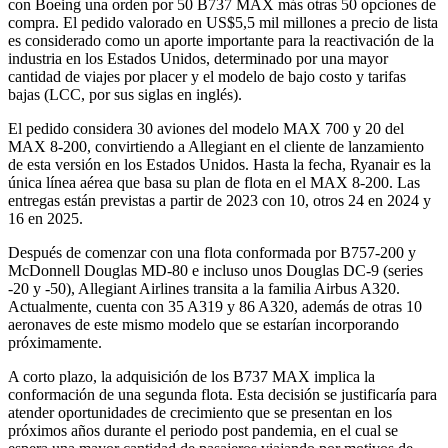
con Boeing una orden por 50 B737 MAX más otras 50 opciones de
compra. El pedido valorado en US$5,5 mil millones a precio de lista
es considerado como un aporte importante para la reactivación de la
industria en los Estados Unidos, determinado por una mayor
cantidad de viajes por placer y el modelo de bajo costo y tarifas
bajas (LCC, por sus siglas en inglés).
El pedido considera 30 aviones del modelo MAX 700 y 20 del
MAX 8-200, convirtiendo a Allegiant en el cliente de lanzamiento
de esta versión en los Estados Unidos. Hasta la fecha, Ryanair es la
única línea aérea que basa su plan de flota en el MAX 8-200. Las
entregas están previstas a partir de 2023 con 10, otros 24 en 2024 y
16 en 2025.
Después de comenzar con una flota conformada por B757-200 y
McDonnell Douglas MD-80 e incluso unos Douglas DC-9 (series
-20 y -50), Allegiant Airlines transita a la familia Airbus A320.
Actualmente, cuenta con 35 A319 y 86 A320, además de otras 10
aeronaves de este mismo modelo que se estarían incorporando
próximamente.
A corto plazo, la adquisición de los B737 MAX implica la
conformación de una segunda flota. Esta decisión se justificaría para
atender oportunidades de crecimiento que se presentan en los
próximos años durante el periodo post pandemia, en el cual se