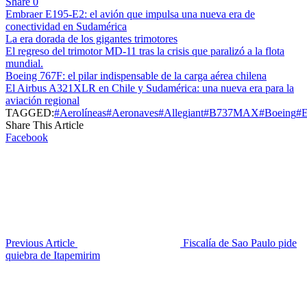
Share
0
Embraer E195-E2: el avión que impulsa una nueva era de
conectividad en Sudamérica
La era dorada de los gigantes trimotores
El regreso del trimotor MD-11 tras la crisis que paralizó a la flota
mundial.
Boeing 767F: el pilar indispensable de la carga aérea chilena
El Airbus A321XLR en Chile y Sudamérica: una nueva era para la
aviación regional
TAGGED:
#Aerolíneas
#Aeronaves
#Allegiant
#B737MAX
#Boeing
#E
Share This Article
Facebook
Previous Article
Fiscalía de Sao Paulo pide
quiebra de Itapemirim