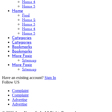
Home 4
Home 5
Home
Food
Home 2
Home 3
Home 4
Home 5
Categories
Categories
Bookmarks
Bookmarks
More Foxiz
Sitemap
More Foxiz
Sitemap
Have an existing account?
Sign In
Follow US
Complaint
Complaint
Advertise
Advertise