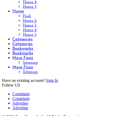
Home 4
Home 5
Home
Food
Home 2
Home 3
Home 4
Home 5
Categories
Categories
Bookmarks
Bookmarks
More Foxiz
Sitemap
More Foxiz
Sitemap
Have an existing account?
Sign In
Follow US
Complaint
Complaint
Advertise
Advertise