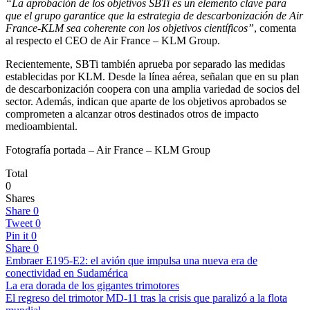
“La aprobación de los objetivos SBTi es un elemento clave para
que el grupo garantice que la estrategia de descarbonización de Air
France-KLM sea coherente con los objetivos científicos”
, comenta
al respecto el CEO de Air France – KLM Group.
Recientemente, SBTi también aprueba por separado las medidas
establecidas por KLM. Desde la línea aérea, señalan que en su plan
de descarbonización coopera con una amplia variedad de socios del
sector. Además, indican que aparte de los objetivos aprobados se
comprometen a alcanzar otros destinados otros de impacto
medioambiental.
Fotografía portada – Air France – KLM Group
Total
0
Shares
Share
0
Tweet
0
Pin it
0
Share
0
Embraer E195-E2: el avión que impulsa una nueva era de
conectividad en Sudamérica
La era dorada de los gigantes trimotores
El regreso del trimotor MD-11 tras la crisis que paralizó a la flota