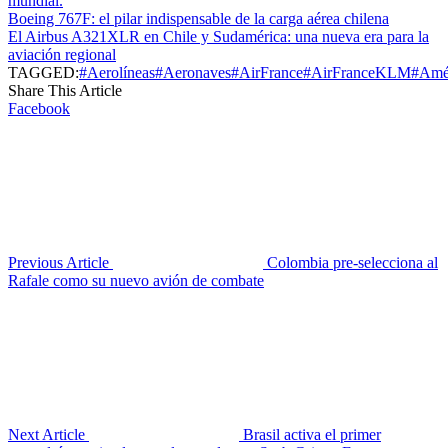
mundial.
Boeing 767F: el pilar indispensable de la carga aérea chilena
El Airbus A321XLR en Chile y Sudamérica: una nueva era para la
aviación regional
TAGGED:
#Aerolíneas
#Aeronaves
#AirFrance
#AirFranceKLM
#Amér
Share This Article
Facebook
Previous Article
Colombia pre-selecciona al
Rafale como su nuevo avión de combate
Next Article
Brasil activa el primer