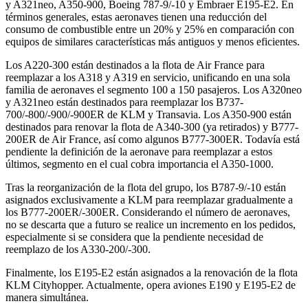
y A321neo, A350-900, Boeing 787-9/-10 y Embraer E195-E2. En
términos generales, estas aeronaves tienen una reducción del
consumo de combustible entre un 20% y 25% en comparación con
equipos de similares características más antiguos y menos eficientes.
Los A220-300 están destinados a la flota de Air France para
reemplazar a los A318 y A319 en servicio, unificando en una sola
familia de aeronaves el segmento 100 a 150 pasajeros. Los A320neo
y A321neo están destinados para reemplazar los B737-
700/-800/-900/-900ER de KLM y Transavia. Los A350-900 están
destinados para renovar la flota de A340-300 (ya retirados) y B777-
200ER de Air France, así como algunos B777-300ER. Todavía está
pendiente la definición de la aeronave para reemplazar a estos
últimos, segmento en el cual cobra importancia el A350-1000.
Tras la reorganización de la flota del grupo, los B787-9/-10 están
asignados exclusivamente a KLM para reemplazar gradualmente a
los B777-200ER/-300ER. Considerando el número de aeronaves,
no se descarta que a futuro se realice un incremento en los pedidos,
especialmente si se considera que la pendiente necesidad de
reemplazo de los A330-200/-300.
Finalmente, los E195-E2 están asignados a la renovación de la flota
KLM Cityhopper. Actualmente, opera aviones E190 y E195-E2 de
manera simultánea.