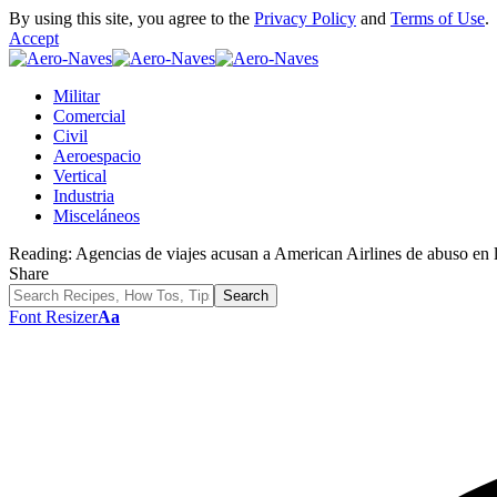
By using this site, you agree to the
Privacy Policy
and
Terms of Use
.
Accept
Militar
Comercial
Civil
Aeroespacio
Vertical
Industria
Misceláneos
Reading:
Agencias de viajes acusan a American Airlines de abuso en l
Share
Font Resizer
Aa