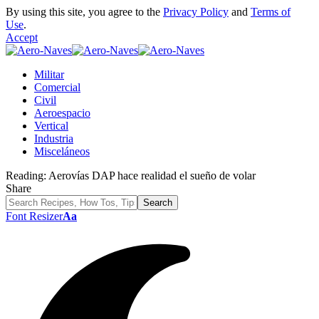
By using this site, you agree to the
Privacy Policy
and
Terms of
Use
.
Accept
Militar
Comercial
Civil
Aeroespacio
Vertical
Industria
Misceláneos
Reading:
Aerovías DAP hace realidad el sueño de volar
Share
Font Resizer
Aa