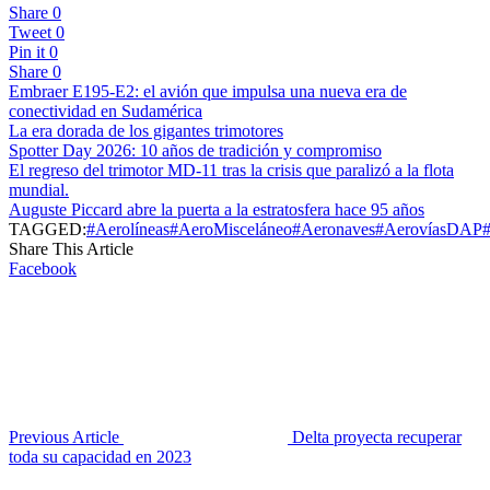
Share
0
Tweet
0
Pin it
0
Share
0
Embraer E195-E2: el avión que impulsa una nueva era de
conectividad en Sudamérica
La era dorada de los gigantes trimotores
Spotter Day 2026: 10 años de tradición y compromiso
El regreso del trimotor MD-11 tras la crisis que paralizó a la flota
mundial.
Auguste Piccard abre la puerta a la estratosfera hace 95 años
TAGGED:
#Aerolíneas
#AeroMisceláneo
#Aeronaves
#AerovíasDAP
Share This Article
Facebook
Previous Article
Delta proyecta recuperar
toda su capacidad en 2023