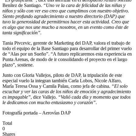
Benítez de Santiago.
“Uno ve la cara de felicidad de las niñas y
niños y sólo con ver eso creo que cumplimos con nuestro objetivo.
Siento profundo agradecimiento a nuestro directorio (DAP) que
tuvo la generosidad de permitirnos hacer esta actividad. Creo que
es algo que nos une mucho a nosotros, en un evento como éste de
tanta significación”.
Tania Pivcevic, gerente de Marketing del DAP, valora el trabajo de
todo el equipo de la Base Santiago para desarrollar del primer vuelo
de “Alas por un Sueño”. “A futuro replicaremos esta experiencia en
Punta Arenas, de modo de ir consolidando el proyecto en el largo
plazo”, sostiene.
Junto con Gloria Vallejos, piloto de DAP, la tripulación de este
especial vuelo la integran también Carla Lobos, Nicole Alfaro,
María Teresa Ossa y Camila Palau, como jefa de cabina.
“El solo
escuchar y ver las caras de los niños de emoción y agradecimiento
es impagable”
, dice Vallejo.
“Valió cada día y momento que todos
le dedicamos con mucho entusiasmo y corazón”
.
Fotografía portada – Aerovías DAP
Total
0
Shares