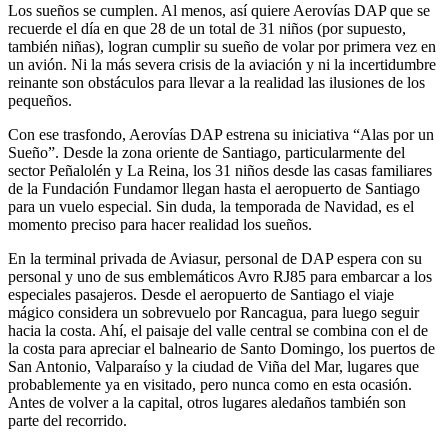
Los sueños se cumplen. Al menos, así quiere Aerovías DAP que se
recuerde el día en que 28 de un total de 31 niños (por supuesto,
también niñas), logran cumplir su sueño de volar por primera vez en
un avión. Ni la más severa crisis de la aviación y ni la incertidumbre
reinante son obstáculos para llevar a la realidad las ilusiones de los
pequeños.
Con ese trasfondo, Aerovías DAP estrena su iniciativa “Alas por un
Sueño”. Desde la zona oriente de Santiago, particularmente del
sector Peñalolén y La Reina, los 31 niños desde las casas familiares
de la Fundación Fundamor llegan hasta el aeropuerto de Santiago
para un vuelo especial. Sin duda, la temporada de Navidad, es el
momento preciso para hacer realidad los sueños.
En la terminal privada de Aviasur, personal de DAP espera con su
personal y uno de sus emblemáticos Avro RJ85 para embarcar a los
especiales pasajeros. Desde el aeropuerto de Santiago el viaje
mágico considera un sobrevuelo por Rancagua, para luego seguir
hacia la costa. Ahí, el paisaje del valle central se combina con el de
la costa para apreciar el balneario de Santo Domingo, los puertos de
San Antonio, Valparaíso y la ciudad de Viña del Mar, lugares que
probablemente ya en visitado, pero nunca como en esta ocasión.
Antes de volver a la capital, otros lugares aledaños también son
parte del recorrido.