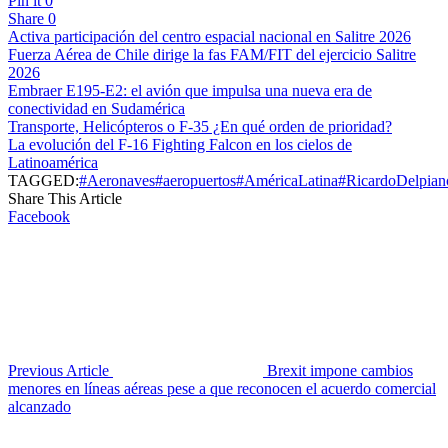
Pin it
0
Share
0
Activa participación del centro espacial nacional en Salitre 2026
Fuerza Aérea de Chile dirige la fas FAM/FIT del ejercicio Salitre
2026
Embraer E195-E2: el avión que impulsa una nueva era de
conectividad en Sudamérica
Transporte, Helicópteros o F-35 ¿En qué orden de prioridad?
La evolución del F-16 Fighting Falcon en los cielos de
Latinoamérica
TAGGED:
#Aeronaves
#aeropuertos
#AméricaLatina
#RicardoDelpian
Share This Article
Facebook
Previous Article
Brexit impone cambios
menores en líneas aéreas pese a que reconocen el acuerdo comercial
alcanzado