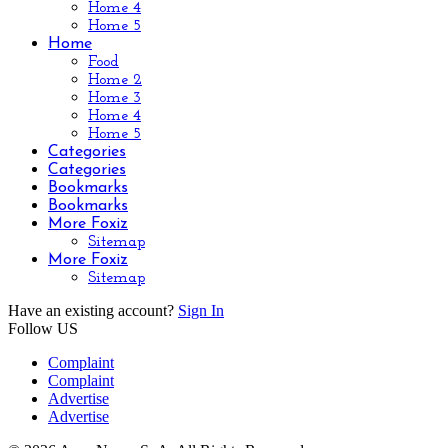
Home 4
Home 5
Home
Food
Home 2
Home 3
Home 4
Home 5
Categories
Categories
Bookmarks
Bookmarks
More Foxiz
Sitemap
More Foxiz
Sitemap
Have an existing account?
Sign In
Follow US
Complaint
Complaint
Advertise
Advertise