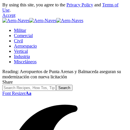
By using this site, you agree to the
Privacy Policy
and
Terms of
Use
.
Accept
Militar
Comercial
Civil
Aeroespacio
Vertical
Industria
Misceláneos
Reading:
Aeropuertos de Punta Arenas y Balmaceda aseguran su
modernización con nueva licitación
Share
Font Resizer
Aa