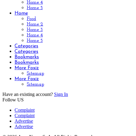
Home 4
Home 5
Home
Food
Home 2
Home 3
Home 4
Home 5
Categories
Categories
Bookmarks
Bookmarks
More Foxiz
Sitemap
More Foxiz
Sitemap
Have an existing account?
Sign In
Follow US
Complaint
Complaint
Advertise
Advertise