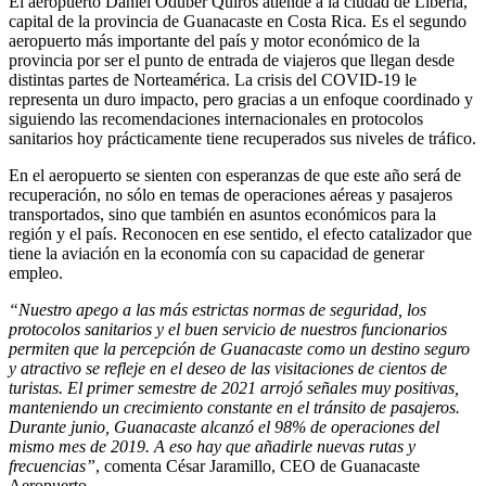
El aeropuerto Daniel Oduber Quirós atiende a la ciudad de Liberia,
capital de la provincia de Guanacaste en Costa Rica. Es el segundo
aeropuerto más importante del país y motor económico de la
provincia por ser el punto de entrada de viajeros que llegan desde
distintas partes de Norteamérica. La crisis del COVID-19 le
representa un duro impacto, pero gracias a un enfoque coordinado y
siguiendo las recomendaciones internacionales en protocolos
sanitarios hoy prácticamente tiene recuperados sus niveles de tráfico.
En el aeropuerto se sienten con esperanzas de que este año será de
recuperación, no sólo en temas de operaciones aéreas y pasajeros
transportados, sino que también en asuntos económicos para la
región y el país. Reconocen en ese sentido, el efecto catalizador que
tiene la aviación en la economía con su capacidad de generar
empleo.
“Nuestro apego a las más estrictas normas de seguridad, los
protocolos sanitarios y el buen servicio de nuestros funcionarios
permiten que la percepción de Guanacaste como un destino seguro
y atractivo se refleje en el deseo de las visitaciones de cientos de
turistas. El primer semestre de 2021 arrojó señales muy positivas,
manteniendo un crecimiento constante en el tránsito de pasajeros.
Durante junio, Guanacaste alcanzó el 98% de operaciones del
mismo mes de 2019. A eso hay que añadirle nuevas rutas y
frecuencias”
, comenta César Jaramillo, CEO de Guanacaste
Aeropuerto.