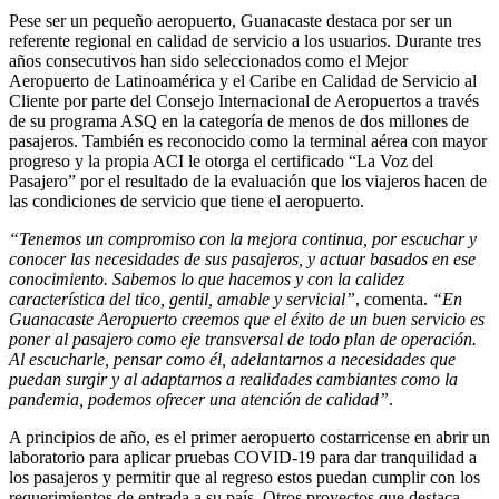
Pese ser un pequeño aeropuerto, Guanacaste destaca por ser un
referente regional en calidad de servicio a los usuarios. Durante tres
años consecutivos han sido seleccionados como el Mejor
Aeropuerto de Latinoamérica y el Caribe en Calidad de Servicio al
Cliente por parte del Consejo Internacional de Aeropuertos a través
de su programa ASQ en la categoría de menos de dos millones de
pasajeros. También es reconocido como la terminal aérea con mayor
progreso y la propia ACI le otorga el certificado “La Voz del
Pasajero” por el resultado de la evaluación que los viajeros hacen de
las condiciones de servicio que tiene el aeropuerto.
“Tenemos un compromiso con la mejora continua, por escuchar y
conocer las necesidades de sus pasajeros, y actuar basados en ese
conocimiento. Sabemos lo que hacemos y con la calidez
característica del tico, gentil, amable y servicial”
, comenta.
“En
Guanacaste Aeropuerto creemos que el éxito de un buen servicio es
poner al pasajero como eje transversal de todo plan de operación.
Al escucharle, pensar como él, adelantarnos a necesidades que
puedan surgir y al adaptarnos a realidades cambiantes como la
pandemia, podemos ofrecer una atención de calidad”
.
A principios de año, es el primer aeropuerto costarricense en abrir un
laboratorio para aplicar pruebas COVID-19 para dar tranquilidad a
los pasajeros y permitir que al regreso estos puedan cumplir con los
requerimientos de entrada a su país. Otros proyectos que destaca