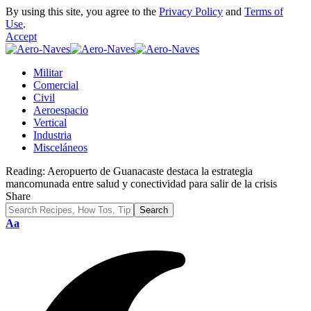
By using this site, you agree to the
Privacy Policy
and
Terms of
Use
.
Accept
Militar
Comercial
Civil
Aeroespacio
Vertical
Industria
Misceláneos
Reading:
Aeropuerto de Guanacaste destaca la estrategia
mancomunada entre salud y conectividad para salir de la crisis
Share
Font
Aa
Resizer