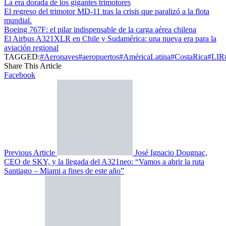
La era dorada de los gigantes trimotores
El regreso del trimotor MD-11 tras la crisis que paralizó a la flota
mundial.
Boeing 767F: el pilar indispensable de la carga aérea chilena
El Airbus A321XLR en Chile y Sudamérica: una nueva era para la
aviación regional
TAGGED:
#Aeronaves
#aeropuertos
#AméricaLatina
#CostaRica
#LIR
Share This Article
Facebook
Previous Article
José Ignacio Dougnac,
CEO de SKY, y la llegada del A321neo: “Vamos a abrir la ruta
Santiago – Miami a fines de este año”