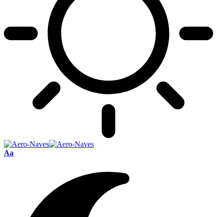
Font
Aa
Resizer