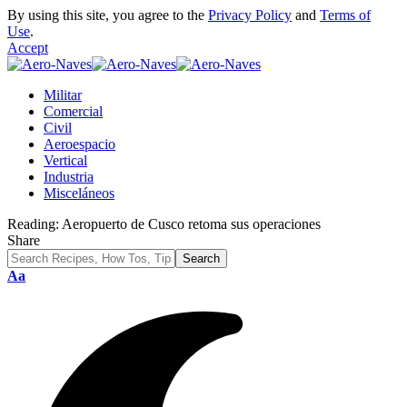
By using this site, you agree to the
Privacy Policy
and
Terms of
Use
.
Accept
Militar
Comercial
Civil
Aeroespacio
Vertical
Industria
Misceláneos
Reading:
Aeropuerto de Cusco retoma sus operaciones
Share
Font
Aa
Resizer