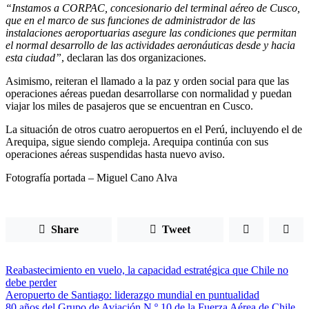
“Instamos a CORPAC, concesionario del terminal aéreo de Cusco,
que en el marco de sus funciones de administrador de las
instalaciones aeroportuarias asegure las condiciones que permitan
el normal desarrollo de las actividades aeronáuticas desde y hacia
esta ciudad”
, declaran las dos organizaciones.
Asimismo, reiteran el llamado a la paz y orden social para que las
operaciones aéreas puedan desarrollarse con normalidad y puedan
viajar los miles de pasajeros que se encuentran en Cusco.
La situación de otros cuatro aeropuertos en el Perú, incluyendo el de
Arequipa, sigue siendo compleja. Arequipa continúa con sus
operaciones aéreas suspendidas hasta nuevo aviso.
Fotografía portada – Miguel Cano Alva
Share
Tweet
Reabastecimiento en vuelo, la capacidad estratégica que Chile no
debe perder
Aeropuerto de Santiago: liderazgo mundial en puntualidad
80 años del Grupo de Aviación N.º 10 de la Fuerza Aérea de Chile