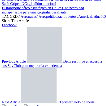
Saab Gripen NG: ¿la última opción?
El transporte aéreo estratégico en Chile: Una necesidad
indispensable para una geografía desafiante
TAGGED:
#Aeronaves
#Aeropolítico
#aeropuertos
#AméricaLatina
#C
Share This Article
Facebook
Previous Article
Delta restringe el acceso a
sus SkyClub para mejorar la experiencia
Next Article
El primer vuelo de Iberia