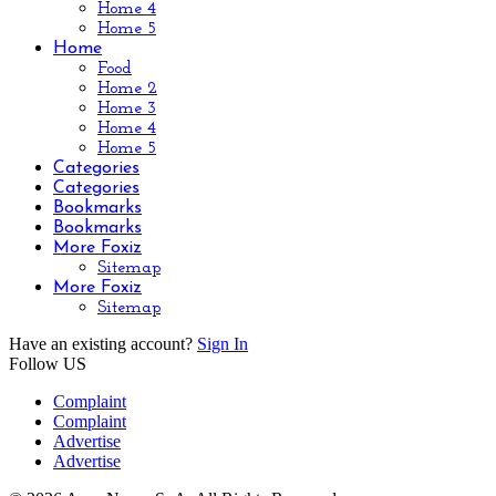
Home 4
Home 5
Home
Food
Home 2
Home 3
Home 4
Home 5
Categories
Categories
Bookmarks
Bookmarks
More Foxiz
Sitemap
More Foxiz
Sitemap
Have an existing account?
Sign In
Follow US
Complaint
Complaint
Advertise
Advertise