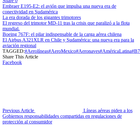
Share
0
Embraer E195-E2: el avión que impulsa una nueva era de
conectividad en Sudamérica
La era dorada de los gigantes trimotores
El regreso del trimotor MD-11 tras la crisis que paralizó a la flota
mundial.
Boeing 767F: el pilar indispensable de la carga aérea chilena
El Airbus A321XLR en Chile y Sudamérica: una nueva era para la
aviación regional
TAGGED:
#Aerolíneas
#AeroMexico
#Aeronaves
#AméricaLatina
#B
Share This Article
Facebook
Previous Article
Líneas aéreas piden a los
Gobiernos responsabilidades compartidas en regulaciones de
protección al consumidor