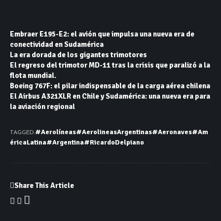
Embraer E195-E2: el avión que impulsa una nueva era de
conectividad en Sudamérica
La era dorada de los gigantes trimotores
El regreso del trimotor MD-11 tras la crisis que paralizó a la
flota mundial.
Boeing 767F: el pilar indispensable de la carga aérea chilena
El Airbus A321XLR en Chile y Sudamérica: una nueva era para
la aviación regional
#Aerolíneas
#AerolineasArgentinas
#Aeronaves
#Am
TAGGED:
éricaLatina
#Argentina
#RicardoDelpiano
Share This Article